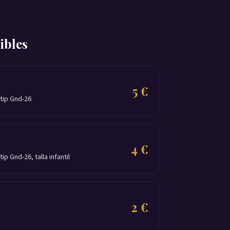
ibles
5 €
tip Gnd-26
4 €
p Gnd-26, talla infantil
2 €
u