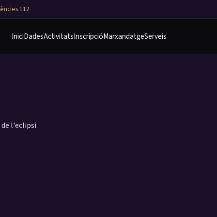
ències 112
Inici
Dades
Activitats
Inscripció
Marxandatge
Serveis
de l'eclipsi